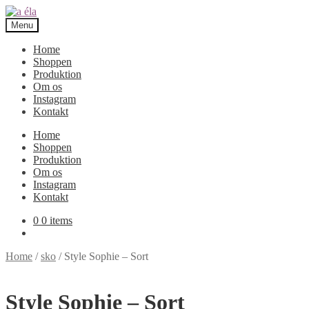
Skip
Skip
to
to
Menu
navigation
content
Home
Shoppen
Produktion
Om os
Instagram
Kontakt
Home
Shoppen
Produktion
Om os
Instagram
Kontakt
0
0 items
Home
/
sko
/
Style Sophie – Sort
Style Sophie – Sort