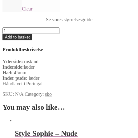
Clear
Se vores størrelsesguide
Style
Sophie
Add to basket
-
Sort
Produktbeskrivelse
quantity
Yderside:
ruskind
Inderside:
læder
Hæl:
45mm
Inder pude:
læder
Håndlavet i Portugal
SKU:
N/A
Category:
sko
You may also like…
Style Sophie – Nude