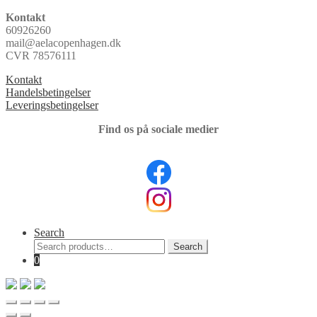
Kontakt
60926260
mail@aelacopenhagen.dk
CVR 78576111
Kontakt
Handelsbetingelser
Leveringsbetingelser
Find os på sociale medier
Search
Search
Search
for:
0