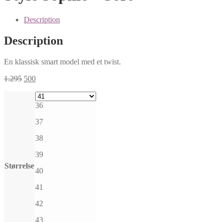
Description
Description
En klassisk smart model med et twist.
1.295
500
36
37
38
39
Størrelse
40
41
42
43